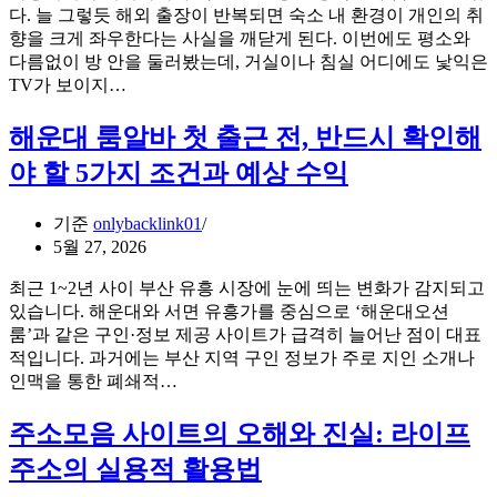
단
다. 늘 그렇듯 해외 출장이 반복되면 숙소 내 환경이 개인의 취
라
핵
향을 크게 좌우한다는 사실을 깨닫게 된다. 이번에도 평소와
지
심
다름없이 방 안을 둘러봤는데, 거실이나 침실 어디에도 낯익은
는
구
해
TV가 보이지…
진
조
외
짜
2
출
해운대 룸알바 첫 출근 전, 반드시 확인해
이
가
장
유
야 할 5가지 조건과 예상 수익
지
지
숙
기준
onlybacklink01
소
TV
5월 27, 2026
없
최근 1~2년 사이 부산 유흥 시장에 눈에 띄는 변화가 감지되고
을
있습니다. 해운대와 서면 유흥가를 중심으로 ‘해운대오션
때,
룸’과 같은 구인·정보 제공 사이트가 급격히 늘어난 점이 대표
라
적입니다. 과거에는 부산 지역 구인 정보가 주로 지인 소개나
스
해
인맥을 통한 폐쇄적…
티
운
비
대
주소모음 사이트의 오해와 진실: 라이프
로
룸
듀
주소의 실용적 활용법
알
얼
바