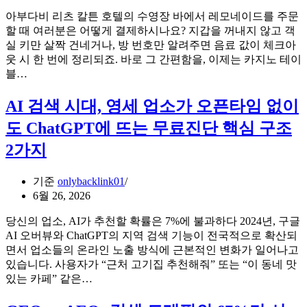
려
아부다비 리츠 칼튼 호텔의 수영장 바에서 레모네이드를 주문
주
할 때 여러분은 어떻게 결제하시나요? 지갑을 꺼내지 않고 객
는
실 키만 살짝 건네거나, 방 번호만 알려주면 음료 값이 체크아
아
웃 시 한 번에 정리되죠. 바로 그 간편함을, 이제는 카지노 테이
이
리
블…
슬
츠
롯
칼
AI 검색 시대, 영세 업소가 오픈타임 없이
슬
튼
도 ChatGPT에 뜨는 무료진단 핵심 구조
롯
아
히
부
2가지
스
다
토
비
기준
onlybacklink01
리
의
6월 26, 2026
로
혁
그
신:
당신의 업소, AI가 추천할 확률은 7%에 불과하다 2024년, 구글
분
블
AI 오버뷰와 ChatGPT의 지역 검색 기능이 전국적으로 확산되
석
루
면서 업소들의 온라인 노출 방식에 근본적인 변화가 일어나고
법:
스
있습니다. 사용자가 “근처 고기집 추천해줘” 또는 “이 동네 맛
초
카
AI
있는 카페” 같은…
보
이
검
자
무
색