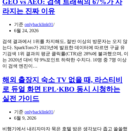
GEO vs AEO: 검색 트래픽의 67%가 사
를
현
시
위
라지는 진짜 이유
금
대,
한
칩
영
심
시
세
기준
onlybacklink01
플
스
업
6월 24, 2026
베
템,
소
팅
검색 결과에서 1위를 차지해도, 절반 이상의 방문자는 오지 않
호
가
분
는다. SparkToro가 2023년에 발표한 데이터에 따르면 구글 유
텔
오
류
PMS
기검색 1위 결과의 평균 클릭률(CTR)은 28%에 불과했으며, 이
픈
와
는 2020년 대비 약 9%포인트 하락한 수치다. 10명 중 7명 이상
타
통
GEO
이 검색 엔진이…
임
vs
합
없
AEO:
되
해외 출장지 숙소 TV 없을 때, 라스티비
이
검
는
도
색
로 듀얼 화면 EPL·KBO 동시 시청하는
순
ChatGPT
트
간
에
실전 가이드
래
뜨
픽
는
기준
onlybacklink01
의
무
6월 9, 2026
67%
료
가
진
비행기에서 내리자마자 묵은 호텔 방은 생각보다 좁고 쓸쓸했
사