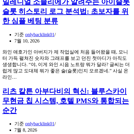
밀레니얼 소믈리에가 알려주는 아이슬롯
뉴
슬롯 히스토리 로그 분석법: 초보자를 위
한 심플 베팅 분류
기준
onlybacklink01
7월 10, 2026
와인 애호가인 아버지가 제 작업실에 처음 들어왔을 때, 모니
터 가득 펼쳐진 숫자와 그래프를 보고 던진 첫마디가 아직도
생생합니다. “야, 이게 와인 시음 노트랑 뭐가 달라? 글씨는 더
럽게 많고 도대체 뭐가 좋은 술(슬롯)인지 모르겠네.” 사실 온
밀
라인…
레
니
리츠 칼튼 아부다비의 혁신: 블루스카이
얼
무현금 칩 시스템, 호텔 PMS와 통합되는
소
믈
순간
리
에
기준
onlybacklink01
가
7월 8, 2026
알