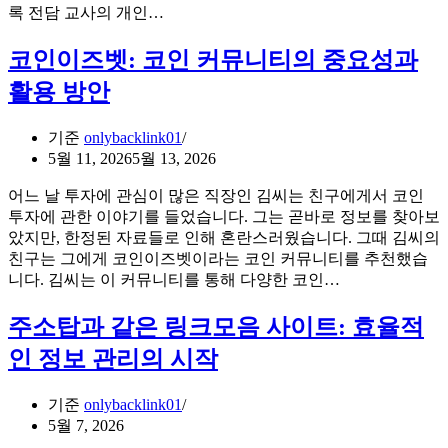
이
익
ADHD
록 전담 교사의 개인…
프
아
주
이
코인이즈벳: 코인 커뮤니티의 중요성과
소
숙
활용 방안
의
제
실
지
용
도,
기준
onlybacklink01
적
소
5월 11, 2026
5월 13, 2026
활
닉
어느 날 투자에 관심이 많은 직장인 김씨는 친구에게서 코인
용
티
투자에 관한 이야기를 들었습니다. 그는 곧바로 정보를 찾아보
법
비
았지만, 한정된 자료들로 인해 혼란스러웠습니다. 그때 김씨의
해
친구는 그에게 코인이즈벳이라는 코인 커뮤니티를 추천했습
외
코
니다. 김씨는 이 커뮤니티를 통해 다양한 코인…
축
인
구
이
주소탑과 같은 링크모음 사이트: 효율적
중
즈
계
인 정보 관리의 시작
벳:
전
코
·
기준
onlybacklink01
인
후
5월 7, 2026
커
반
뮤
전