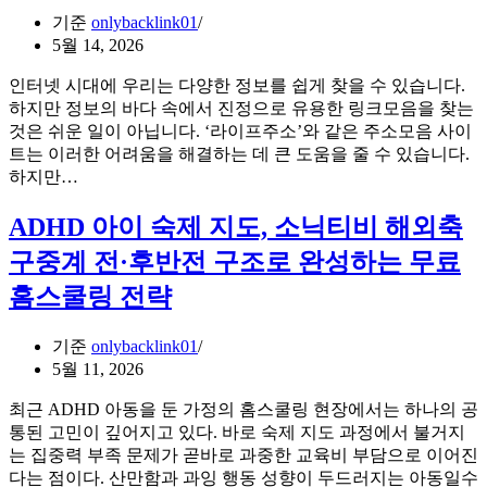
화
기준
onlybacklink01
첫
면
5월 14, 2026
출
EPL·KBO
근
동
인터넷 시대에 우리는 다양한 정보를 쉽게 찾을 수 있습니다.
전,
시
하지만 정보의 바다 속에서 진정으로 유용한 링크모음을 찾는
반
시
것은 쉬운 일이 아닙니다. ‘라이프주소’와 같은 주소모음 사이
드
청
트는 이러한 어려움을 해결하는 데 큰 도움을 줄 수 있습니다.
시
하
주
하지만…
확
는
소
인
실
모
ADHD 아이 숙제 지도, 소닉티비 해외축
해
전
음
야
가
구중계 전·후반전 구조로 완성하는 무료
사
할
이
이
홈스쿨링 전략
5
드
트
가
의
지
기준
onlybacklink01
오
조
5월 11, 2026
해
건
와
과
최근 ADHD 아동을 둔 가정의 홈스쿨링 현장에서는 하나의 공
진
예
통된 고민이 깊어지고 있다. 바로 숙제 지도 과정에서 불거지
실:
상
는 집중력 부족 문제가 곧바로 과중한 교육비 부담으로 이어진
라
수
다는 점이다. 산만함과 과잉 행동 성향이 두드러지는 아동일수